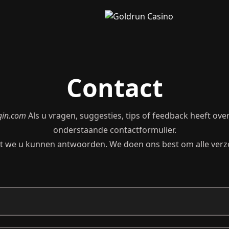
Contact
gin.com
Als u vragen, suggesties, tips of feedback heeft over
onderstaande contactformulier.
at we u kunnen antwoorden. We doen ons best om alle verzo