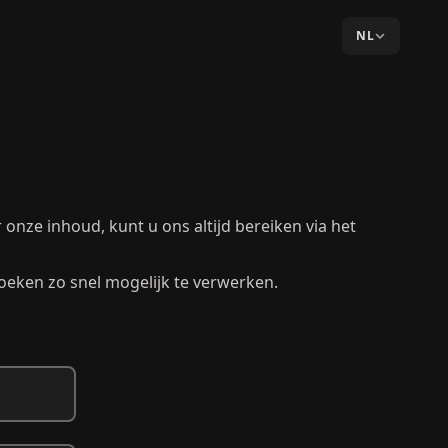
NL
 onze inhoud, kunt u ons altijd bereiken via het
eken zo snel mogelijk te verwerken.