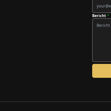
Bericht
*